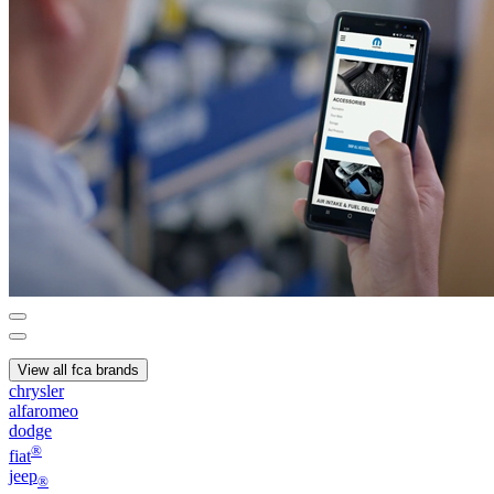
View all fca brands
chrysler
alfaromeo
dodge
®
fiat
jeep
®