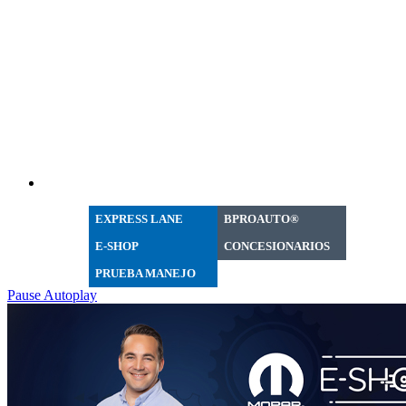
EXPRESS LANE
BPROAUTO®
E-SHOP
CONCESIONARIOS
PRUEBA MANEJO
Pause Autoplay