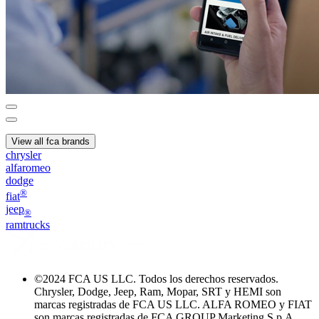
View all fca brands
chrysler
alfaromeo
dodge
®
fiat
jeep
®
ramtrucks
©
2024 FCA US LLC. Todos los derechos reservados.
Chrysler, Dodge, Jeep, Ram, Mopar, SRT y HEMI son
marcas registradas de FCA US LLC. ALFA ROMEO y FIAT
son marcas registradas de FCA GROUP Marketing S.p.A,